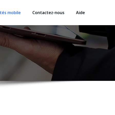
tés mobile
Contactez-nous
Aide
ements digitaux : des articles, des nouveautés, des news et